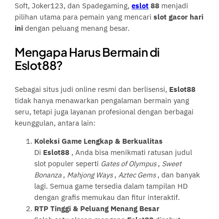
Soft, Joker123, dan Spadegaming,
eslot
88
menjadi
pilihan utama para pemain yang mencari
slot gacor hari
ini
dengan peluang menang besar.
Mengapa Harus Bermain di
Eslot88?
Sebagai situs judi online resmi dan berlisensi,
Eslot88
tidak hanya menawarkan pengalaman bermain yang
seru, tetapi juga layanan profesional dengan berbagai
keunggulan, antara lain:
Koleksi Game Lengkap & Berkualitas
Di
Eslot88
, Anda bisa menikmati ratusan judul
slot populer seperti
Gates of Olympus
,
Sweet
Bonanza
,
Mahjong Ways
,
Aztec Gems
, dan banyak
lagi. Semua game tersedia dalam tampilan HD
dengan grafis memukau dan fitur interaktif.
RTP Tinggi & Peluang Menang Besar