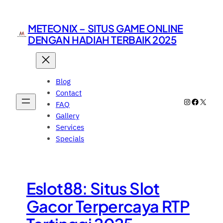
Skip
to
METEONIX – SITUS GAME ONLINE
content
DENGAN HADIAH TERBAIK 2025
Blog
Contact
Instagram
Faceboo
X
FAQ
Gallery
Services
Specials
Eslot88: Situs Slot
Gacor Terpercaya RTP