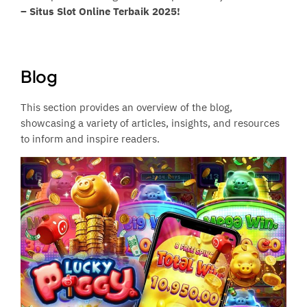
– Situs Slot Online Terbaik 2025!
Blog
This section provides an overview of the blog,
showcasing a variety of articles, insights, and resources
to inform and inspire readers.