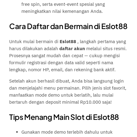
free spin, serta event-event spesial yang
meningkatkan nilai kemenangan Anda.
Cara Daftar dan Bermain di Eslot88
Untuk mulai bermain di
Eslot88
, langkah pertama yang
harus dilakukan adalah
daftar akun
melalui situs resmi.
Prosesnya sangat mudah dan cepat — cukup mengisi
formulir registrasi dengan data valid seperti nama
lengkap, nomor HP, email, dan rekening bank aktif.
Setelah akun berhasil dibuat, Anda bisa langsung login
dan menjelajahi menu permainan. Pilih jenis slot favorit,
manfaatkan mode demo untuk berlatih, lalu mulai
bertaruh dengan deposit minimal Rp10.000 saja!
Tips Menang Main Slot di Eslot88
Gunakan mode demo terlebih dahulu untuk