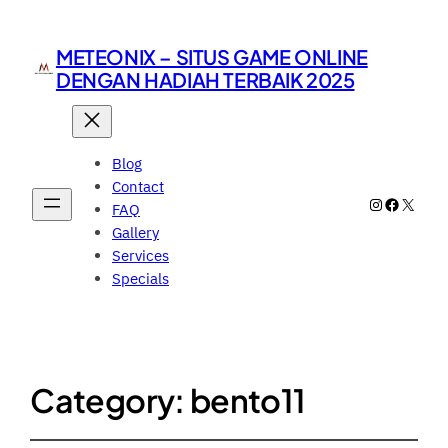
METEONIX – SITUS GAME ONLINE
DENGAN HADIAH TERBAIK 2025
Blog
Contact
Instagram
Faceboo
X
FAQ
Gallery
Services
Specials
Category:
bento11