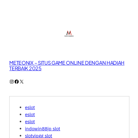
METEONIX – SITUS GAME ONLINE DENGAN HADIAH
TERBAIK 2025
Instagram
Facebook
X
eslot
eslot
eslot
indowin88jp slot
slotvipgg slot