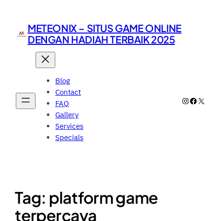
METEONIX – SITUS GAME ONLINE
DENGAN HADIAH TERBAIK 2025
Blog
Contact
Instagram
Faceboo
X
FAQ
Gallery
Services
Specials
Tag:
platform game
terpercaya