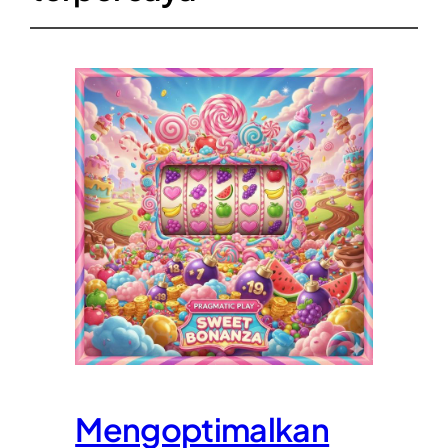
Mengoptimalkan