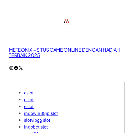
METEONIX – SITUS GAME ONLINE DENGAN HADIAH
TERBAIK 2025
Instagram
Facebook
X
eslot
eslot
eslot
indowin88jp slot
slotvipgg slot
indobet slot