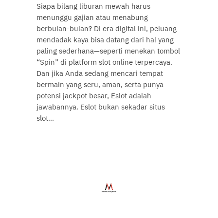
Siapa bilang liburan mewah harus
menunggu gajian atau menabung
berbulan-bulan? Di era digital ini, peluang
mendadak kaya bisa datang dari hal yang
paling sederhana—seperti menekan tombol
“Spin” di platform slot online terpercaya.
Dan jika Anda sedang mencari tempat
bermain yang seru, aman, serta punya
potensi jackpot besar, Eslot adalah
jawabannya. Eslot bukan sekadar situs
slot…