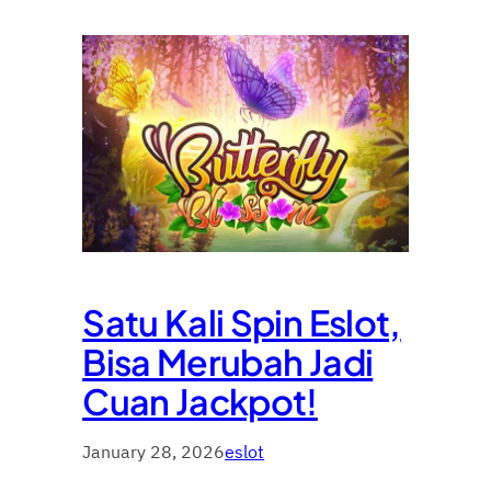
Satu Kali Spin Eslot,
Bisa Merubah Jadi
Cuan Jackpot!
January 28, 2026
eslot